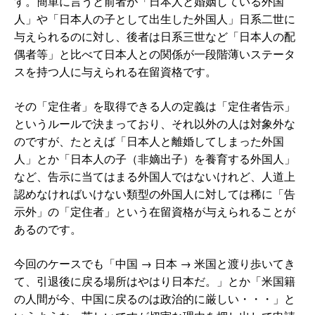
す。簡単に言うと前者が「日本人と婚姻している外国
人」や「日本人の子として出生した外国人」日系二世に
与えられるのに対し、後者は日系三世など「日本人の配
偶者等」と比べて日本人との関係が一段階薄いステータ
スを持つ人に与えられる在留資格です。
その「定住者」を取得できる人の定義は「定住者告示」
というルールで決まっており、それ以外の人は対象外な
のですが、たとえば「日本人と離婚してしまった外国
人」とか「日本人の子（非嫡出子）を養育する外国人」
など、告示に当てはまる外国人ではないけれど、人道上
認めなければいけない類型の外国人に対しては稀に「告
示外」の「定住者」という在留資格が与えられることが
あるのです。
今回のケースでも「中国 → 日本 → 米国と渡り歩いてき
て、引退後に戻る場所はやはり日本だ。」とか「米国籍
の人間が今、中国に戻るのは政治的に厳しい・・・」と